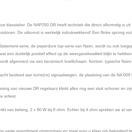
e klassieker. De NAP250 DR heeft techniek die direct afkomstig is ui
oren. De uitkomst is werkelijk indrukwekkend! Een flinke sprong vooruit
e Statement-serie, de peperdure top-serie van Naim, wordt nu ook toe
at een duidelijk positief effect op de weergavekwaliteit blijkt te hebbe
 wordt afgevoerd via een keramisch koellichaam. Kortom: typische Naim
acht besteed aan korte(re) signaalwegen, de plaatsing van de NA 009 
ssing van nieuwe DR regelaars klinkt alles nog een stuk schoner en zi
e artiest.
kt van belang, 2 x 80 W bij 8 ohm. Echter bij 4 ohm spreken we al van 
ns vaste assortiment opgenomen en staat voor u klaar om beluisterd t