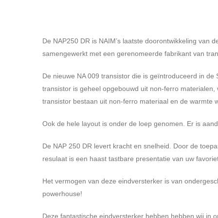
De NAP250 DR is NAIM’s laatste doorontwikkeling van dez
samengewerkt met een gerenomeerde fabrikant van transist
De nieuwe NA 009 transistor die is geïntroduceerd in d
transistor is geheel opgebouwd uit non-ferro materialen, w
transistor bestaan uit non-ferro materiaal en de warmte
Ook de hele layout is onder de loep genomen. Er is aand
De NAP 250 DR levert kracht en snelheid. Door de toepa
resulaat is een haast tastbare presentatie van uw favoriet
Het vermogen van deze eindversterker is van ondergeschi
powerhouse!
Deze fantastische eindversterker hebben hebben wij in o