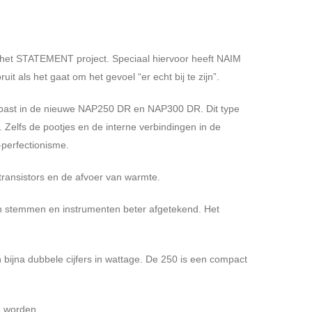
t het STATEMENT project. Speciaal hiervoor heeft NAIM
 als het gaat om het gevoel “er echt bij te zijn”.
gepast in de nieuwe NAP250 DR en NAP300 DR. Dit type
n. Zelfs de pootjes en de interne verbindingen in de
-perfectionisme.
transistors en de afvoer van warmte.
jn stemmen en instrumenten beter afgetekend. Het
bijna dubbele cijfers in wattage. De 250 is een compact
e worden.